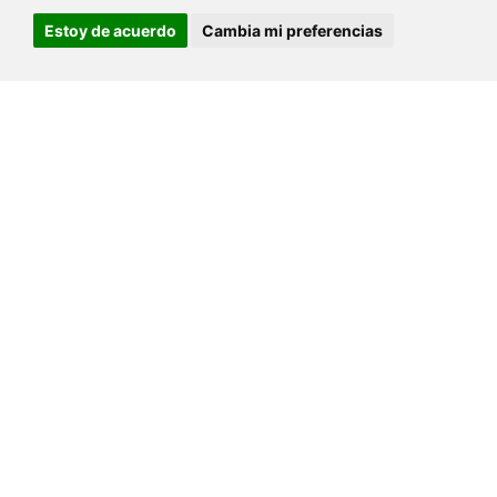
Estoy de acuerdo
Cambia mi preferencias
Para niños de 7 a 10 años. Contacto con la
naturaleza y actividades como yincana,
búsqueda del tesoro, expresión corporal,
clases de cocina, caminatas, yoga y
biodanza.